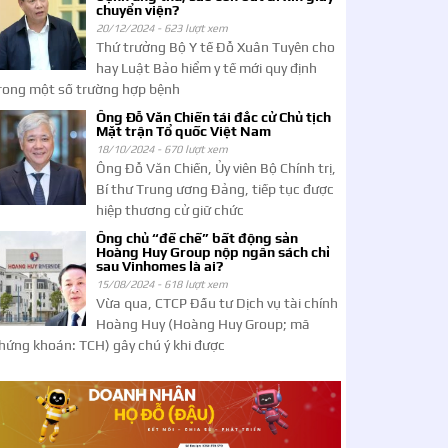
chuyển viện?
20/12/2024 -
623 lượt xem
Thứ trưởng Bộ Y tế Đỗ Xuân Tuyên cho
hay Luật Bảo hiểm y tế mới quy định
rong một số trường hợp bệnh
Ông Đỗ Văn Chiến tái đắc cử Chủ tịch
Mặt trận Tổ quốc Việt Nam
18/10/2024 -
670 lượt xem
Ông Đỗ Văn Chiến, Ủy viên Bộ Chính trị,
Bí thư Trung ương Đảng, tiếp tục được
hiệp thương cử giữ chức
Ông chủ “đế chế” bất động sản
Hoàng Huy Group nộp ngân sách chỉ
sau Vinhomes là ai?
15/08/2024 -
618 lượt xem
Vừa qua, CTCP Đầu tư Dịch vụ tài chính
Hoàng Huy (Hoàng Huy Group; mã
hứng khoán: TCH) gây chú ý khi được