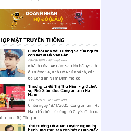
HỌP MẶT TRUYỀN THỐNG
Cuộc hội ngộ với Trường Sa của người
con liệt sĩ Đỗ Văn Bản
05/05/2025 -
651 lượt xem
Khánh Hòa: 46 năm sau khi bố hy sinh
ở Trường Sa, anh Đỗ Phú Khánh, cán
bộ Công an Nam Định mới có
Thượng tá Đỗ Thị Thu Hiền – giữ chức
vụ Phó Giám đốc Công an tỉnh Hà
Nam
13/01/2025 -
656 lượt xem
Chiều ngày 13/1/2025, Công an tỉnh Hà
Nam tổ chức Lễ công bố Quyết định của
ộ trưởng Bộ Công an
Thứ trưởng Đỗ Xuân Tuyên: Người bị
bệnh ung thư, sao còn bắt đi xin giấy