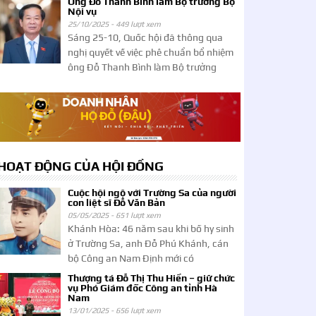
Ông Đỗ Thanh Bình làm Bộ trưởng Bộ
Nội vụ
25/10/2025 -
449 lượt xem
Sáng 25-10, Quốc hội đã thông qua
nghị quyết về việc phê chuẩn bổ nhiệm
ông Đỗ Thanh Bình làm Bộ trưởng
HOẠT ĐỘNG CỦA HỘI ĐỒNG
Cuộc hội ngộ với Trường Sa của người
con liệt sĩ Đỗ Văn Bản
05/05/2025 -
651 lượt xem
Khánh Hòa: 46 năm sau khi bố hy sinh
ở Trường Sa, anh Đỗ Phú Khánh, cán
bộ Công an Nam Định mới có
Thượng tá Đỗ Thị Thu Hiền – giữ chức
vụ Phó Giám đốc Công an tỉnh Hà
Nam
13/01/2025 -
656 lượt xem