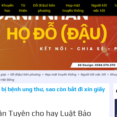
Khuyến
Từ
Đỗ (Đậu) bốn
Họp mặt
Người tốt
S
học
thiện
phương
truyền thống
việc tốt
g góp
>
Đỗ (Đậu) bốn phương
>
Họp mặt truyền thống
>
Người tốt việc tốt
>
Khuy
 Hội Đồng
ị bệnh ung thư, sao còn bắt đi xin giấy
ân Tuyên cho hay Luật Bảo