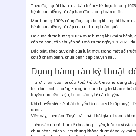
Theo đó, người tham gia bảo hiểm y tế được hưởng 100
bệnh bảo hiểm y tế cấp ban đầu trong toàn quốc.
Mức hưởng 100% cũng được áp dụng khi người tham gia 
bệnh bảo hiểm y tế cấp cơ bản trong toàn quốc.
Họ cũng được hưởng 100% mức hưởng khi khám bệnh, ch
cấp cơ bản, cấp chuyên sâu mà trước ngày 1-1-2025 đã 
Đặc biệt, theo quy định của luật mới, trong một số tr
cơ sở khám bệnh, chữa bệnh cấp chuyên sâu.
Dựng hàng rào kỹ thuật để
Trả lời thêm câu hỏi của
Tuổi Trẻ Online
về nội dung chuy
hiệu lực, bình thường khi người dân đăng ký khám chữ
huyện như bệnh viện, trung tâm y tế cấp huyện.
Khi chuyển viện sẽ phải chuyển từ cơ sở y tế cấp huyện l
ương.
Việc này, theo ông Tuyên rất mất thời gian, trong khi c
Thêm vào đó có thực tế theo ông Tuyên, luật cũ vì xác đ
chữa bệnh, cách 5-7m nhưng không được đăng ký khám c