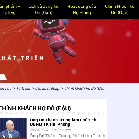
ản phẩm –
Lịch sử dòng họ
Hoạt động của
Chính khách họ
Dịch vụ
Đỗ (Đậu)
Hội Đồng
Đỗ (Đậu)
ến học
>
Từ thiện
>
Các hoạt động
>
Chính khách họ Đỗ (Đậu)
CHÍNH KHÁCH HỌ ĐỖ (ĐẬU)
Ông Đỗ Thành Trung làm Chủ tịch
UBND TP.Hải Phòng
20/04/2026 -
178 lượt xem
Ông Đỗ Thành Trung, Phó bí thư Thành