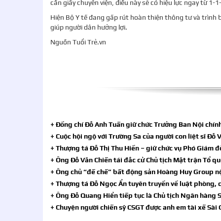
cần giấy chuyển viện, điều này sẽ có hiệu lực ngay từ 1-
Hiện Bộ Y tế đang gấp rút hoàn thiện thông tư và trình 
giúp người dân hưởng lợi.
Nguồn Tuổi Trẻ.vn
+ Đồng chí Đỗ Anh Tuấn giữ chức Trưởng Ban Nội chín
+ Cuộc hội ngộ với Trường Sa của người con liệt sĩ Đỗ
+ Thượng tá Đỗ Thị Thu Hiền – giữ chức vụ Phó Giám 
+ Ông Đỗ Văn Chiến tái đắc cử Chủ tịch Mặt trận Tổ q
+ Ông chủ “đế chế” bất động sản Hoàng Huy Group nộ
+ Thượng tá Đỗ Ngọc Ẩn tuyên truyền về luật phòng, 
+ Ông Đỗ Quang Hiển tiếp tục là Chủ tịch Ngân hàng 
+ Chuyện người chiến sỹ CSGT được anh em tài xế Sài G