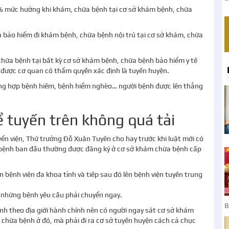
% mức hưởng khi khám, chữa bệnh tại cơ sở khám bệnh, chữa
bảo hiểm đi khám bệnh, chữa bệnh nội trú tại cơ sở khám, chữa
ữa bệnh tại bất kỳ cơ sở khám bệnh, chữa bệnh bảo hiểm y tế
được cơ quan có thẩm quyền xác định là tuyến huyện.
ường hợp bệnh hiếm, bệnh hiểm nghèo… người bệnh được lên thẳng
 tuyến trên không quá tải
ển viện, Thứ trưởng Đỗ Xuân Tuyên cho hay trước khi luật mới có
a bệnh ban đầu thường được đăng ký ở cơ sở khám chữa bệnh cấp
ên bệnh viện đa khoa tỉnh và tiếp sau đó lên bệnh viện tuyến trung
ó những bệnh yêu cầu phải chuyển ngay.
B
ịnh theo địa giới hành chính nên có người ngay sát cơ sở khám
hữa bệnh ở đó, mà phải đi ra cơ sở tuyến huyện cách cả chục