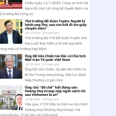
Chiều ngày 13/1/2025, Công an tỉnh Hà
Nam tổ chức Lễ công bố Quyết định của
ộ trưởng Bộ Công an
Thứ trưởng Đỗ Xuân Tuyên: Người bị
bệnh ung thư, sao còn bắt đi xin giấy
chuyển viện?
20/12/2024 -
623 lượt xem
Thứ trưởng Bộ Y tế Đỗ Xuân Tuyên cho
hay Luật Bảo hiểm y tế mới quy định
rong một số trường hợp bệnh
Ông Đỗ Văn Chiến tái đắc cử Chủ tịch
Mặt trận Tổ quốc Việt Nam
18/10/2024 -
670 lượt xem
Ông Đỗ Văn Chiến, Ủy viên Bộ Chính trị,
Bí thư Trung ương Đảng, tiếp tục được
hiệp thương cử giữ chức
Ông chủ “đế chế” bất động sản
Hoàng Huy Group nộp ngân sách chỉ
sau Vinhomes là ai?
15/08/2024 -
618 lượt xem
Vừa qua, CTCP Đầu tư Dịch vụ tài chính
Hoàng Huy (Hoàng Huy Group; mã
hứng khoán: TCH) gây chú ý khi được