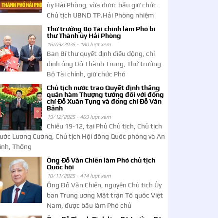
ủy Hải Phòng, vừa được bầu giữ chức
Chủ tịch UBND TP.Hải Phòng nhiệm
Thứ trưởng Bộ Tài chính làm Phó bí
thư Thành ủy Hải Phòng
16/03/2026 -
180 lượt xem
Ban Bí thư quyết định điều động, chỉ
định ông Đỗ Thành Trung, Thứ trưởng
Bộ Tài chính, giữ chức Phó
Chủ tịch nước trao Quyết định thăng
quân hàm Thượng tướng đối với đồng
chí Đỗ Xuân Tụng và đồng chí Đỗ Văn
Bảnh
19/12/2025 -
469 lượt xem
Chiều 19-12, tại Phủ Chủ tịch, Chủ tịch
ước Lương Cường, Chủ tịch Hội đồng Quốc phòng và An
inh, Thống
Ông Đỗ Văn Chiến làm Phó chủ tịch
Quốc hội
10/11/2025 -
414 lượt xem
Ông Đỗ Văn Chiến, nguyên Chủ tịch Ủy
ban Trung ương Mặt trận Tổ quốc Việt
Nam, được bầu làm Phó chủ