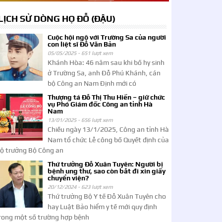
LỊCH SỬ DÒNG HỌ ĐỖ (ĐẬU)
Cuộc hội ngộ với Trường Sa của người
con liệt sĩ Đỗ Văn Bản
05/05/2025 -
651 lượt xem
Khánh Hòa: 46 năm sau khi bố hy sinh
ở Trường Sa, anh Đỗ Phú Khánh, cán
bộ Công an Nam Định mới có
Thượng tá Đỗ Thị Thu Hiền – giữ chức
vụ Phó Giám đốc Công an tỉnh Hà
Nam
13/01/2025 -
656 lượt xem
Chiều ngày 13/1/2025, Công an tỉnh Hà
Nam tổ chức Lễ công bố Quyết định của
ộ trưởng Bộ Công an
Thứ trưởng Đỗ Xuân Tuyên: Người bị
bệnh ung thư, sao còn bắt đi xin giấy
chuyển viện?
20/12/2024 -
623 lượt xem
Thứ trưởng Bộ Y tế Đỗ Xuân Tuyên cho
hay Luật Bảo hiểm y tế mới quy định
rong một số trường hợp bệnh