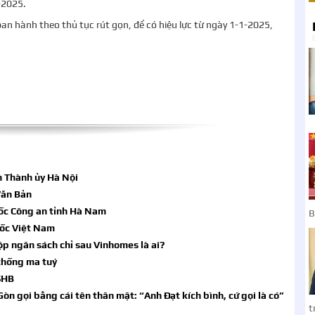
1-2025.
ban hành theo thủ tục rút gọn, để có hiệu lực từ ngày 1-1-2025,
h Thành ủy Hà Nội
 Văn Bản
đốc Công an tỉnh Hà Nam
B
uốc Việt Nam
p ngân sách chỉ sau Vinhomes là ai?
chống ma tuý
SHB
òn gọi bằng cái tên thân mật: “Anh Đạt kích bình, cứ gọi là có”
t