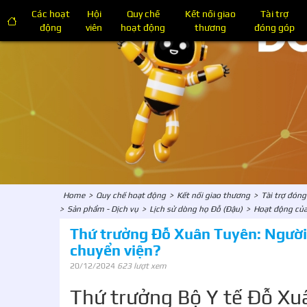
Các hoạt
Hội
Quy chế
Kết nối giao
Tài trợ
động
viên
hoạt động
thương
đóng góp
Home
>
Quy chế hoạt động
>
Kết nối giao thương
>
Tài trợ đón
>
Sản phẩm - Dịch vụ
>
Lịch sử dòng họ Đỗ (Đậu)
>
Hoạt động của
Thứ trưởng Đỗ Xuân Tuyên: Người b
chuyển viện?
20/12/2024
623 lượt xem
Thứ trưởng Bộ Y tế Đỗ Xu