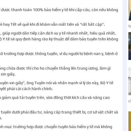
ỉ được thanh toán 100% bảo hiểm y tế khi cấp cứu, còn nếu không
 hay Tết về quê khi đi khám vẫn mất tiền và “rất bất cập”.
t
, giúp người dân tiếp cận dịch vụ y tế nhanh nhất, hiệu quả nhất,
ộ Y tế sẽ quy định hàng rào kỹ thuật để đảm bảo tuyến trên không
số trường hợp được thông tuyến, ví dụ người bị bệnh nan y, bệnh ở
ông chữa được thì cho họ chuyển thẳng lên trung ương, làm gì
 xin giấy.
uyện xin giấy”, ông Tuyên nói và nhấn mạnh vì lý do này, Bộ Y tế
yết phải cải cách hành chính.
 giảm quá tải tuyến trên, vừa đồng thời kích cầu và nâng cao
c
uyến dưới phải đầu tư, nâng cấp trang thiết bị, cơ sở vật chất và
m.
anh mục trường hợp được chuyển tuyến bảo hiểm y tế mà không