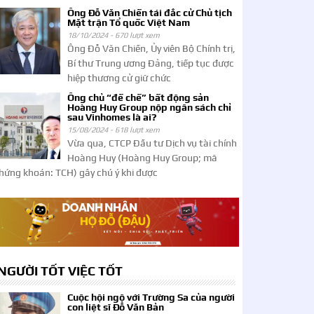
Ông Đỗ Văn Chiến tái đắc cử Chủ tịch
Mặt trận Tổ quốc Việt Nam
18/10/2024 -
670 lượt xem
Ông Đỗ Văn Chiến, Ủy viên Bộ Chính trị,
Bí thư Trung ương Đảng, tiếp tục được
hiệp thương cử giữ chức
Ông chủ “đế chế” bất động sản
Hoàng Huy Group nộp ngân sách chỉ
sau Vinhomes là ai?
15/08/2024 -
618 lượt xem
Vừa qua, CTCP Đầu tư Dịch vụ tài chính
Hoàng Huy (Hoàng Huy Group; mã
hứng khoán: TCH) gây chú ý khi được
NGƯỜI TỐT VIỆC TỐT
Cuộc hội ngộ với Trường Sa của người
con liệt sĩ Đỗ Văn Bản