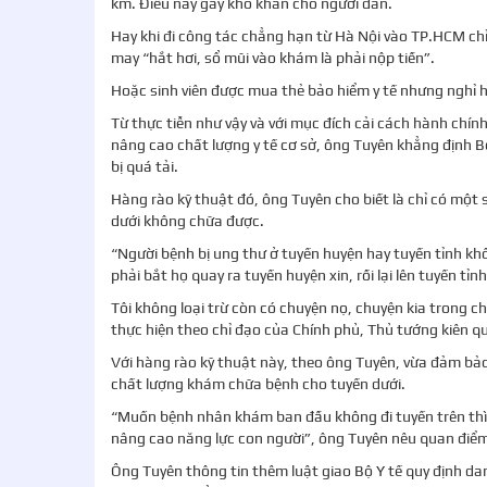
km. Điều này gây khó khăn cho người dân.
Hay khi đi công tác chẳng hạn từ Hà Nội vào TP.HCM ch
may “hắt hơi, sổ mũi vào khám là phải nộp tiền”.
Hoặc sinh viên được mua thẻ bảo hiểm y tế nhưng nghỉ hè
Từ thực tiễn như vậy và với mục đích cải cách hành chính
nâng cao chất lượng y tế cơ sở, ông Tuyên khẳng định B
bị quá tải.
Hàng rào kỹ thuật đó, ông Tuyên cho biết là chỉ có một 
dưới không chữa được.
“Người bệnh bị ung thư ở tuyến huyện hay tuyến tỉnh kh
phải bắt họ quay ra tuyến huyện xin, rồi lại lên tuyến tỉnh
Tôi không loại trừ còn có chuyện nọ, chuyện kia trong ch
thực hiện theo chỉ đạo của Chính phủ, Thủ tướng kiên qu
Với hàng rào kỹ thuật này, theo ông Tuyên, vừa đảm bảo
chất lượng khám chữa bệnh cho tuyến dưới.
“Muốn bệnh nhân khám ban đầu không đi tuyến trên thì t
nâng cao năng lực con người”, ông Tuyên nêu quan điể
Ông Tuyên thông tin thêm luật giao Bộ Y tế quy định d