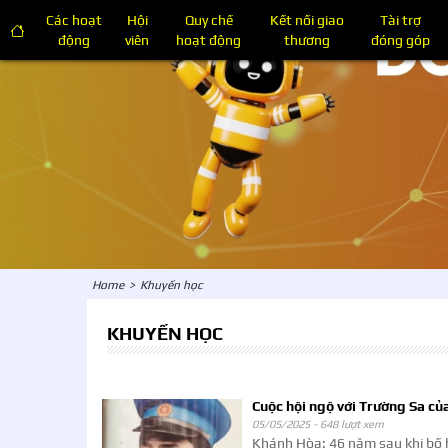
Các hoạt
Hội
Quy chế
Kết nối giao
Tài trợ
động
viên
hoạt động
thương
đóng góp
Home
>
Khuyến học
KHUYẾN HỌC
Cuộc hội ngộ với Trường Sa của
05/05/2025 -
648 lượt xem
Khánh Hòa: 46 năm sau khi bố 