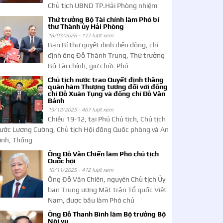
Chủ tịch UBND TP.Hải Phòng nhiệm
Thứ trưởng Bộ Tài chính làm Phó bí
thư Thành ủy Hải Phòng
16/03/2026 -
177 lượt xem
Ban Bí thư quyết định điều động, chỉ
định ông Đỗ Thành Trung, Thứ trưởng
Bộ Tài chính, giữ chức Phó
Chủ tịch nước trao Quyết định thăng
quân hàm Thượng tướng đối với đồng
chí Đỗ Xuân Tụng và đồng chí Đỗ Văn
Bảnh
19/12/2025 -
467 lượt xem
Chiều 19-12, tại Phủ Chủ tịch, Chủ tịch
ước Lương Cường, Chủ tịch Hội đồng Quốc phòng và An
inh, Thống
Ông Đỗ Văn Chiến làm Phó chủ tịch
Quốc hội
10/11/2025 -
412 lượt xem
Ông Đỗ Văn Chiến, nguyên Chủ tịch Ủy
ban Trung ương Mặt trận Tổ quốc Việt
Nam, được bầu làm Phó chủ
Ông Đỗ Thanh Bình làm Bộ trưởng Bộ
Nội vụ