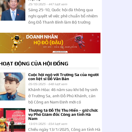
25/10/2025 -
447 lượt xem
Sáng 25-10, Quốc hội đã thông qua
nghị quyết về việc phê chuẩn bổ nhiệm
ông Đỗ Thanh Bình làm Bộ trưởng
HOẠT ĐỘNG CỦA HỘI ĐỒNG
Cuộc hội ngộ với Trường Sa của người
con liệt sĩ Đỗ Văn Bản
05/05/2025 -
648 lượt xem
Khánh Hòa: 46 năm sau khi bố hy sinh
ở Trường Sa, anh Đỗ Phú Khánh, cán
bộ Công an Nam Định mới có
Thượng tá Đỗ Thị Thu Hiền – giữ chức
vụ Phó Giám đốc Công an tỉnh Hà
Nam
13/01/2025 -
654 lượt xem
Chiều ngày 13/1/2025, Công an tỉnh Hà