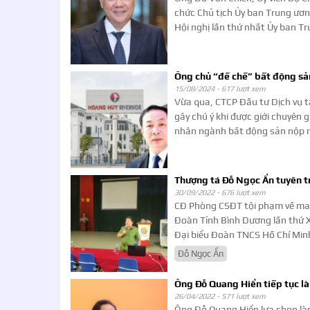
chức Chủ tịch Ủy ban Trung ươ
Hội nghị lần thứ nhất Ủy ban T
Ông chủ “đế chế” bất động sả
15/08/2024 -
617 lượt xem
Vừa qua, CTCP Đầu tư Dịch vụ 
gây chú ý khi được giới chuyên 
nhân ngành bất động sản nộp n
Thượng tá Đỗ Ngọc Ẩn tuyên t
30/09/2022 -
676 lượt xem
CĐ Phòng CSĐT tội phạm về ma 
Đoàn Tỉnh Bình Dương lần thứ X
Đại biểu Đoàn TNCS Hồ Chí Minh
Đỗ Ngọc Ẩn
Ông Đỗ Quang Hiển tiếp tục l
26/04/2022 -
571 lượt xem
Ông Đỗ Quang Hiển lựa chọn làm