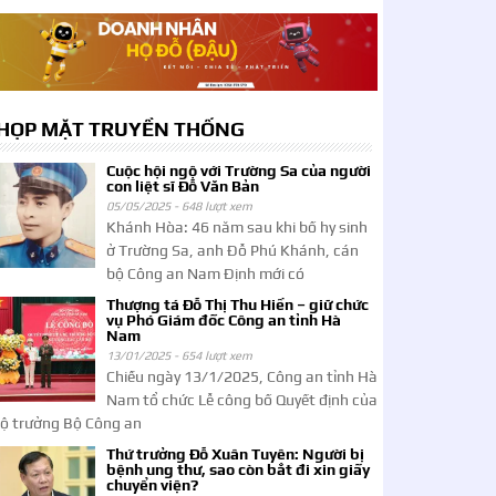
HỌP MẶT TRUYỀN THỐNG
Cuộc hội ngộ với Trường Sa của người
con liệt sĩ Đỗ Văn Bản
05/05/2025 -
648 lượt xem
Khánh Hòa: 46 năm sau khi bố hy sinh
ở Trường Sa, anh Đỗ Phú Khánh, cán
bộ Công an Nam Định mới có
Thượng tá Đỗ Thị Thu Hiền – giữ chức
vụ Phó Giám đốc Công an tỉnh Hà
Nam
13/01/2025 -
654 lượt xem
Chiều ngày 13/1/2025, Công an tỉnh Hà
Nam tổ chức Lễ công bố Quyết định của
ộ trưởng Bộ Công an
Thứ trưởng Đỗ Xuân Tuyên: Người bị
bệnh ung thư, sao còn bắt đi xin giấy
chuyển viện?