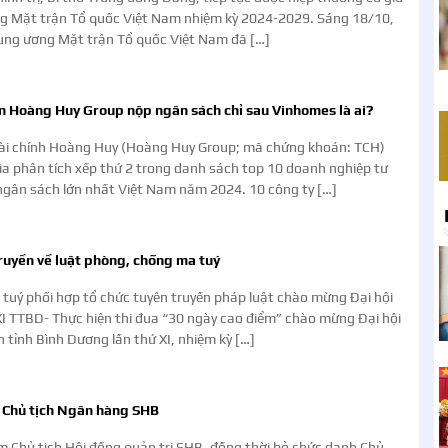
ng Mặt trận Tổ quốc Việt Nam nhiệm kỳ 2024-2029. Sáng 18/10,
rung ương Mặt trận Tổ quốc Việt Nam đã […]
n Hoàng Huy Group nộp ngân sách chỉ sau Vinhomes là ai?
tài chính Hoàng Huy (Hoàng Huy Group; mã chứng khoán: TCH)
gia phân tích xếp thứ 2 trong danh sách top 10 doanh nghiệp tư
gân sách lớn nhất Việt Nam năm 2024. 10 công ty […]
ruyền về luật phòng, chống ma tuý
tuý phối hợp tổ chức tuyên truyền pháp luật chào mừng Đại hội
I TTBD- Thực hiện thi đua “30 ngày cao điểm” chào mừng Đại hội
 tỉnh Bình Dương lần thứ XI, nhiệm kỳ […]
à Chủ tịch Ngân hàng SHB
 Chủ tịch Hội đồng quản trị SHB, đồng thời bỏ chức danh Chủ