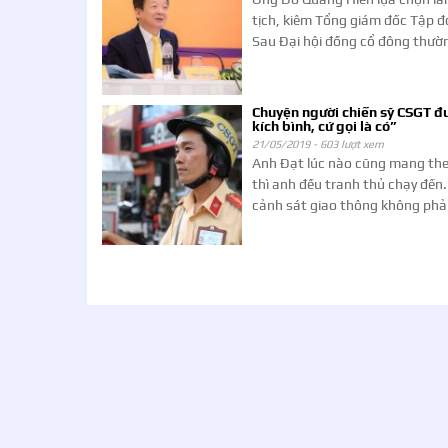
tịch, kiêm Tổng giám đốc Tập 
Sau Đại hội đồng cổ đông thườn
Chuyện người chiến sỹ CSGT đư
kích bình, cứ gọi là có”
21/05/2019 -
603 lượt xem
Anh Đạt lúc nào cũng mang theo
thì anh đều tranh thủ chạy đến.
cảnh sát giao thông không phải