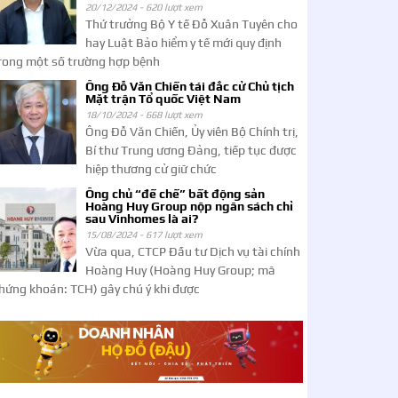
20/12/2024 -
620 lượt xem
Thứ trưởng Bộ Y tế Đỗ Xuân Tuyên cho
hay Luật Bảo hiểm y tế mới quy định
rong một số trường hợp bệnh
Ông Đỗ Văn Chiến tái đắc cử Chủ tịch
Mặt trận Tổ quốc Việt Nam
18/10/2024 -
668 lượt xem
Ông Đỗ Văn Chiến, Ủy viên Bộ Chính trị,
Bí thư Trung ương Đảng, tiếp tục được
hiệp thương cử giữ chức
Ông chủ “đế chế” bất động sản
Hoàng Huy Group nộp ngân sách chỉ
sau Vinhomes là ai?
15/08/2024 -
617 lượt xem
Vừa qua, CTCP Đầu tư Dịch vụ tài chính
Hoàng Huy (Hoàng Huy Group; mã
hứng khoán: TCH) gây chú ý khi được