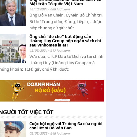
Mặt trận Tổ quốc Việt Nam
18/10/2024 -
668 lượt xem
Ông Đỗ Văn Chiến, Ủy viên Bộ Chính trị,
Bí thư Trung ương Đảng, tiếp tục được
hiệp thương cử giữ chức
Ông chủ “đế chế” bất động sản
Hoàng Huy Group nộp ngân sách chỉ
sau Vinhomes là ai?
15/08/2024 -
617 lượt xem
Vừa qua, CTCP Đầu tư Dịch vụ tài chính
Hoàng Huy (Hoàng Huy Group; mã
hứng khoán: TCH) gây chú ý khi được
NGƯỜI TỐT VIỆC TỐT
Cuộc hội ngộ với Trường Sa của người
con liệt sĩ Đỗ Văn Bản
05/05/2025 -
648 lượt xem