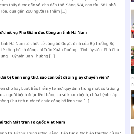
 cảm thấy được gần với cha đến thế. Sáng 6/4, con tàu 561 nhổ
Hòa, đưa gần 200 người ra thăm […]
iữ chức vụ Phó Giám đốc Công an tỉnh Hà Nam
 tỉnh Hà Nam tổ chức Lễ công bố Quyết định của Bộ trưởng Bộ
 Lễ công bố có đồng chí Trần Xuân Dưỡng – Tỉnh ủy viên, Phó Chủ
Dũng – Uỷ viên Ban Thường […]
ời bị bệnh ung thư, sao còn bắt đi xin giấy chuyển viện?
n
n
ên cho hay Luật Bảo hiểm y tế mới quy định trong một số trường
o… người bệnh được lên thẳng cơ sở khám bệnh, chữa bệnh cấp
hòng Chủ tịch nước tổ chức công bố lệnh của […]
hủ tịch Mặt trận Tổ quốc Việt Nam
ính trị, Bí thư Trung ương Đảng, tiếp tục được hiệp thương cử giữ