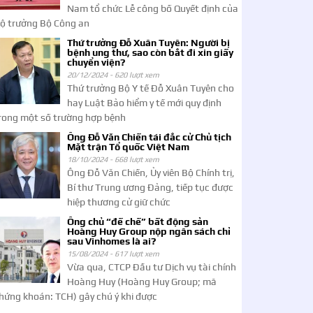
Nam tổ chức Lễ công bố Quyết định của
ộ trưởng Bộ Công an
Thứ trưởng Đỗ Xuân Tuyên: Người bị
bệnh ung thư, sao còn bắt đi xin giấy
chuyển viện?
20/12/2024 -
620 lượt xem
Thứ trưởng Bộ Y tế Đỗ Xuân Tuyên cho
hay Luật Bảo hiểm y tế mới quy định
rong một số trường hợp bệnh
Ông Đỗ Văn Chiến tái đắc cử Chủ tịch
Mặt trận Tổ quốc Việt Nam
18/10/2024 -
668 lượt xem
Ông Đỗ Văn Chiến, Ủy viên Bộ Chính trị,
Bí thư Trung ương Đảng, tiếp tục được
hiệp thương cử giữ chức
Ông chủ “đế chế” bất động sản
Hoàng Huy Group nộp ngân sách chỉ
sau Vinhomes là ai?
15/08/2024 -
617 lượt xem
Vừa qua, CTCP Đầu tư Dịch vụ tài chính
Hoàng Huy (Hoàng Huy Group; mã
hứng khoán: TCH) gây chú ý khi được