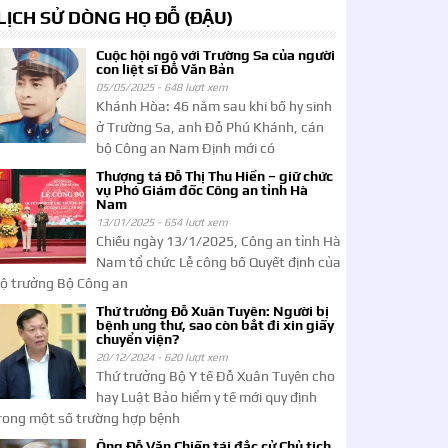
LỊCH SỬ DÒNG HỌ ĐỖ (ĐẬU)
Cuộc hội ngộ với Trường Sa của người
con liệt sĩ Đỗ Văn Bản
05/05/2025 -
648 lượt xem
Khánh Hòa: 46 năm sau khi bố hy sinh
ở Trường Sa, anh Đỗ Phú Khánh, cán
bộ Công an Nam Định mới có
Thượng tá Đỗ Thị Thu Hiền – giữ chức
vụ Phó Giám đốc Công an tỉnh Hà
Nam
13/01/2025 -
654 lượt xem
Chiều ngày 13/1/2025, Công an tỉnh Hà
Nam tổ chức Lễ công bố Quyết định của
ộ trưởng Bộ Công an
Thứ trưởng Đỗ Xuân Tuyên: Người bị
bệnh ung thư, sao còn bắt đi xin giấy
chuyển viện?
20/12/2024 -
620 lượt xem
Thứ trưởng Bộ Y tế Đỗ Xuân Tuyên cho
hay Luật Bảo hiểm y tế mới quy định
rong một số trường hợp bệnh
Ông Đỗ Văn Chiến tái đắc cử Chủ tịch