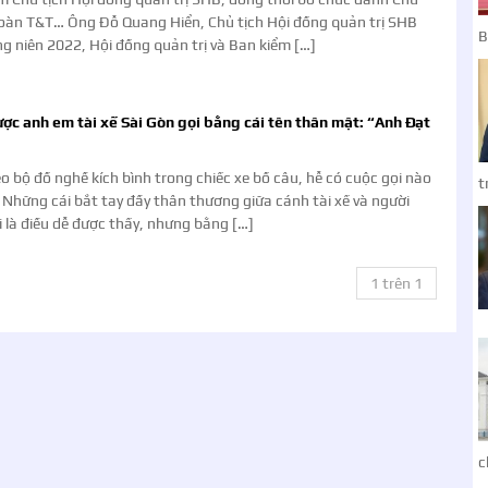
đoàn T&T… Ông Đỗ Quang Hiển, Chủ tịch Hội đồng quản trị SHB
B
g niên 2022, Hội đồng quản trị và Ban kiểm […]
ợc anh em tài xế Sài Gòn gọi bằng cái tên thân mật: “Anh Đạt
 bộ đồ nghề kích bình trong chiếc xe bồ câu, hễ có cuộc gọi nào
t
 Những cái bắt tay đầy thân thương giữa cánh tài xế và người
 là điều dễ được thấy, nhưng bằng […]
1 trên 1
c