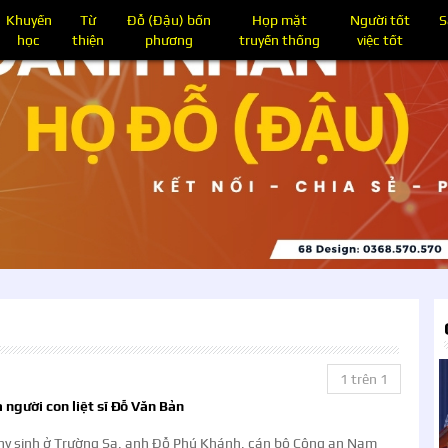
Khuyến
Từ
Đỗ (Đậu) bốn
Họp mặt
Người tốt
S
học
thiện
phương
truyền thống
việc tốt
1 trên 1
 người con liệt sĩ Đỗ Văn Bản
hy sinh ở Trường Sa, anh Đỗ Phú Khánh, cán bộ Công an Nam