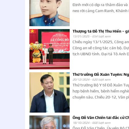
Định mới có dịp ra thăm đảo và
neo rời cảng Cam Ranh, Khánh 
Thượng tá Đỗ Thị Thu Hiền – g
13/01/2025 -
654 lượt xem
Chiều ngày 13/1/2025, Công an
Công an về công tác cán bộ. Dự
tịch UBND tỉnh. Đại tá Tô Anh 
Thứ trưởng Đỗ Xuân Tuyên: Ngư
20/12/2024 -
620 lượt xem
Thứ trưởng Bộ Y tế Đỗ Xuân Tuy
hợp bệnh hiếm, bệnh hiểm nghè
chuyên sâu. Chiều 20-12, Văn p
Ông Đỗ Văn Chiến tái đắc cử C
18/10/2024 -
668 lượt xem
Ông Đỗ Văn Chiến, Ủy viên Bộ Ch