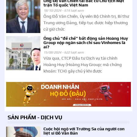
Ông Đỗ Văn Chiến tái đắc cử Chủ tịch Mặt
trận Tổ quốc Việt Nam
18/10/2024 -
674 lượt xem
Ông Đỗ Văn Chiến, Ủy viên Bộ Chính trị, Bí thư
Trung ương Đảng, tiếp tục được hiệp thương
cử giữ chức
Ông chủ “đế chế” bất động sản Hoàng Huy
Group nộp ngân sách chỉ sau Vinhomes là
ai?
15/08/2024 -
622 lượt xem
Vừa qua, CTCP Đầu tư Dịch vụ tài chính
Hoàng Huy (Hoàng Huy Group; mã chứng
khoán: TCH) gây chú ý khi được
SẢN PHẨM - DỊCH VỤ
Cuộc hội ngộ với Trường Sa của người con
liệt sĩ Đỗ Văn Bản