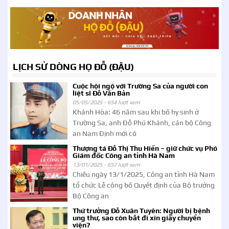
LỊCH SỬ DÒNG HỌ ĐỖ (ĐẬU)
Cuộc hội ngộ với Trường Sa của người con
liệt sĩ Đỗ Văn Bản
05/05/2025 -
654 lượt xem
Khánh Hòa: 46 năm sau khi bố hy sinh ở
Trường Sa, anh Đỗ Phú Khánh, cán bộ Công
an Nam Định mới có
Thượng tá Đỗ Thị Thu Hiền – giữ chức vụ Phó
Giám đốc Công an tỉnh Hà Nam
13/01/2025 -
657 lượt xem
Chiều ngày 13/1/2025, Công an tỉnh Hà Nam
tổ chức Lễ công bố Quyết định của Bộ trưởng
Bộ Công an
Thứ trưởng Đỗ Xuân Tuyên: Người bị bệnh
ung thư, sao còn bắt đi xin giấy chuyển
viện?