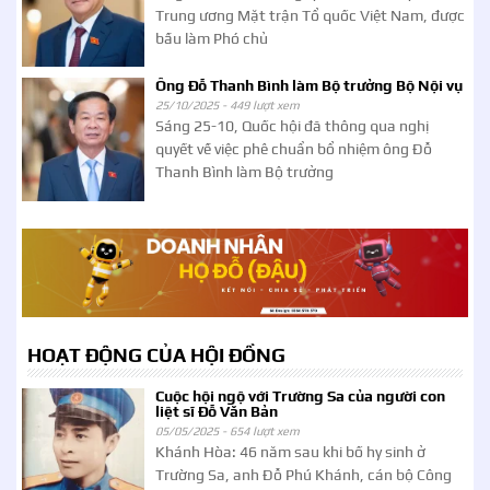
Trung ương Mặt trận Tổ quốc Việt Nam, được
bầu làm Phó chủ
Ông Đỗ Thanh Bình làm Bộ trưởng Bộ Nội vụ
25/10/2025 -
449 lượt xem
Sáng 25-10, Quốc hội đã thông qua nghị
quyết về việc phê chuẩn bổ nhiệm ông Đỗ
Thanh Bình làm Bộ trưởng
HOẠT ĐỘNG CỦA HỘI ĐỒNG
Cuộc hội ngộ với Trường Sa của người con
liệt sĩ Đỗ Văn Bản
05/05/2025 -
654 lượt xem
Khánh Hòa: 46 năm sau khi bố hy sinh ở
Trường Sa, anh Đỗ Phú Khánh, cán bộ Công