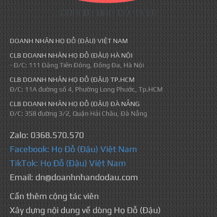
DOANH NHÂN HỌ ĐỖ (ĐẬU) VIỆT NAM
CLB DOANH NHÂN HỌ ĐỖ (ĐẬU) HÀ NỘI
- Đ/C: 111 Đặng Tiến Đông, Đống Đa, Hà Nội
CLB DOANH NHÂN HỌ ĐỖ (ĐẬU) TP.HCM
Đ/C: 11A đường số 4, Phường Long Phước, Tp.HCM
CLB DOANH NHÂN HỌ ĐỖ (ĐẬU) ĐÀ NẴNG
Đ/C: 358 đường 3/2, Quận Hải Châu, Đà Nẵng
Zalo: 0368.570.570
Facebook: Họ Đỗ (Đậu) Việt Nam
TikTok: Họ Đỗ (Đậu) Việt Nam
Email: dn@doanhnhandodau.com
Cần thêm cộng tác viên
Xây dựng nội dung về dòng Họ Đỗ (Đậu)