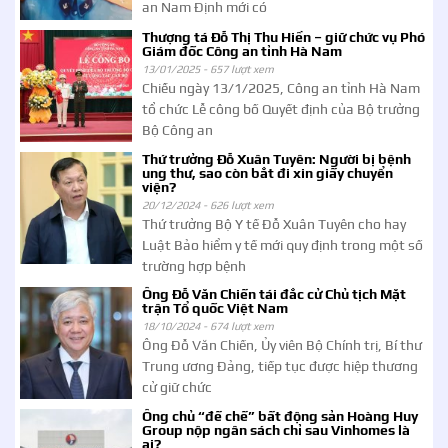
an Nam Định mới có
Thượng tá Đỗ Thị Thu Hiền – giữ chức vụ Phó
Giám đốc Công an tỉnh Hà Nam
13/01/2025 -
657 lượt xem
Chiều ngày 13/1/2025, Công an tỉnh Hà Nam
tổ chức Lễ công bố Quyết định của Bộ trưởng
Bộ Công an
Thứ trưởng Đỗ Xuân Tuyên: Người bị bệnh
ung thư, sao còn bắt đi xin giấy chuyển
viện?
20/12/2024 -
626 lượt xem
Thứ trưởng Bộ Y tế Đỗ Xuân Tuyên cho hay
Luật Bảo hiểm y tế mới quy định trong một số
trường hợp bệnh
Ông Đỗ Văn Chiến tái đắc cử Chủ tịch Mặt
trận Tổ quốc Việt Nam
18/10/2024 -
674 lượt xem
Ông Đỗ Văn Chiến, Ủy viên Bộ Chính trị, Bí thư
Trung ương Đảng, tiếp tục được hiệp thương
cử giữ chức
Ông chủ “đế chế” bất động sản Hoàng Huy
Group nộp ngân sách chỉ sau Vinhomes là
ai?