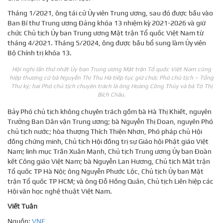
Tháng 1/2021, ông tái cử Ủy viên Trung ương, sau đó được bầu vào
Ban Bí thư Trung ương Đảng khóa 13 nhiệm kỳ 2021-2026 và giữ
chức Chủ tịch Ủy ban Trung ương Mặt trận Tổ quốc Việt Nam từ
tháng 4/2021. Tháng 5/2024, ông được bầu bổ sung làm Ủy viên
Bộ Chính trị khóa 13.
Hội nghị lần thứ nhất Ủy ban Trung ương Mặt trận Tổ quốc Việt Nam cũng
hiệp thương cử bà Nguyễn Thị Thu Hà tiếp tục giữ chức Phó chủ tịch – Tổng
Thư ký; hai Phó chủ tịch chuyên trách là ông Hoàng Công Thủy và bà Tô Thị
Bích Châu.
Bảy Phó chủ tịch không chuyên trách gồm bà Hà Thị Khiết, nguyên
Trưởng Ban Dân vận Trung ương; bà Nguyễn Thị Doan, nguyên Phó
chủ tịch nước; hòa thượng Thích Thiện Nhơn, Phó pháp chủ Hội
đồng chứng minh, Chủ tịch Hội đồng trị sự Giáo hội Phật giáo Việt
Nam; linh mục Trần Xuân Mạnh, Chủ tịch Trung ương Ủy ban Đoàn
kết Công giáo Việt Nam; bà Nguyễn Lan Hương, Chủ tịch Mặt trận
Tổ quốc TP Hà Nội; ông Nguyễn Phước Lộc, Chủ tịch Ủy ban Mặt
trận Tổ quốc TP HCM; và ông Đỗ Hồng Quân, Chủ tịch Liên hiệp các
Hội văn học nghệ thuật Việt Nam.
Viết Tuân
Nguồn:
VNE