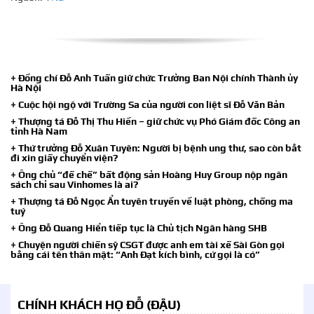
+ Đồng chí Đỗ Anh Tuấn giữ chức Trưởng Ban Nội chính Thành ủy
Hà Nội
+ Cuộc hội ngộ với Trường Sa của người con liệt sĩ Đỗ Văn Bản
+ Thượng tá Đỗ Thị Thu Hiền – giữ chức vụ Phó Giám đốc Công an
tỉnh Hà Nam
+ Thứ trưởng Đỗ Xuân Tuyên: Người bị bệnh ung thư, sao còn bắt
đi xin giấy chuyển viện?
+ Ông chủ “đế chế” bất động sản Hoàng Huy Group nộp ngân
sách chỉ sau Vinhomes là ai?
+ Thượng tá Đỗ Ngọc Ẩn tuyên truyền về luật phòng, chống ma
tuý
+ Ông Đỗ Quang Hiển tiếp tục là Chủ tịch Ngân hàng SHB
+ Chuyện người chiến sỹ CSGT được anh em tài xế Sài Gòn gọi
bằng cái tên thân mật: “Anh Đạt kích bình, cứ gọi là có”
CHÍNH KHÁCH HỌ ĐỖ (ĐẬU)