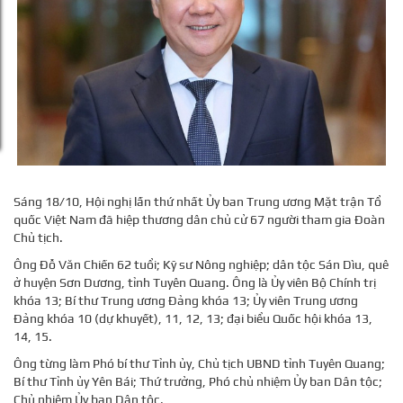
Sáng 18/10, Hội nghị lần thứ nhất Ủy ban Trung ương Mặt trận Tổ
quốc Việt Nam đã hiệp thương dân chủ cử 67 người tham gia Đoàn
Chủ tịch.
Ông Đỗ Văn Chiến 62 tuổi; Kỹ sư Nông nghiệp; dân tộc Sán Dìu, quê
ở huyện Sơn Dương, tỉnh Tuyên Quang. Ông là Ủy viên Bộ Chính trị
khóa 13; Bí thư Trung ương Đảng khóa 13; Ủy viên Trung ương
Đảng khóa 10 (dự khuyết), 11, 12, 13; đại biểu Quốc hội khóa 13,
14, 15.
Ông từng làm Phó bí thư Tỉnh ủy, Chủ tịch UBND tỉnh Tuyên Quang;
Bí thư Tỉnh ủy Yên Bái; Thứ trưởng, Phó chủ nhiệm Ủy ban Dân tộc;
Chủ nhiệm Ủy ban Dân tộc.