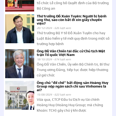
tổ chức Lễ công bố Quyết định của Bộ trưởng
Bộ Công an
Thứ trưởng Đỗ Xuân Tuyên: Người bị bệnh
ung thư, sao còn bắt đi xin giấy chuyển
viện?
20/12/2024 -
626 lượt xem
Thứ trưởng Bộ Y tế Đỗ Xuân Tuyên cho hay
Luật Bảo hiểm y tế mới quy định trong một số
trường hợp bệnh
Ông Đỗ Văn Chiến tái đắc cử Chủ tịch Mặt
trận Tổ quốc Việt Nam
18/10/2024 -
674 lượt xem
Ông Đỗ Văn Chiến, Ủy viên Bộ Chính trị, Bí thư
Trung ương Đảng, tiếp tục được hiệp thương
cử giữ chức
Ông chủ “đế chế” bất động sản Hoàng Huy
Group nộp ngân sách chỉ sau Vinhomes là
ai?
15/08/2024 -
622 lượt xem
Vừa qua, CTCP Đầu tư Dịch vụ tài chính
Hoàng Huy (Hoàng Huy Group; mã chứng
khoán: TCH) gây chú ý khi được