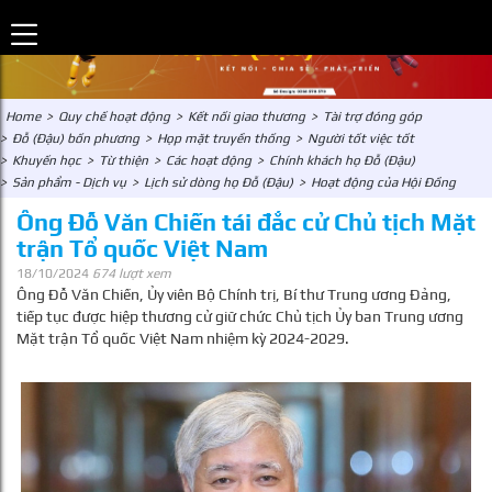
Home
>
Quy chế hoạt động
>
Kết nối giao thương
>
Tài trợ đóng góp
>
Đỗ (Đậu) bốn phương
>
Họp mặt truyền thống
>
Người tốt việc tốt
>
Khuyến học
>
Từ thiện
>
Các hoạt động
>
Chính khách họ Đỗ (Đậu)
>
Sản phẩm - Dịch vụ
>
Lịch sử dòng họ Đỗ (Đậu)
>
Hoạt động của Hội Đồng
Ông Đỗ Văn Chiến tái đắc cử Chủ tịch Mặt
trận Tổ quốc Việt Nam
18/10/2024
674 lượt xem
Ông Đỗ Văn Chiến, Ủy viên Bộ Chính trị, Bí thư Trung ương Đảng,
tiếp tục được hiệp thương cử giữ chức Chủ tịch Ủy ban Trung ương
Mặt trận Tổ quốc Việt Nam nhiệm kỳ 2024-2029.