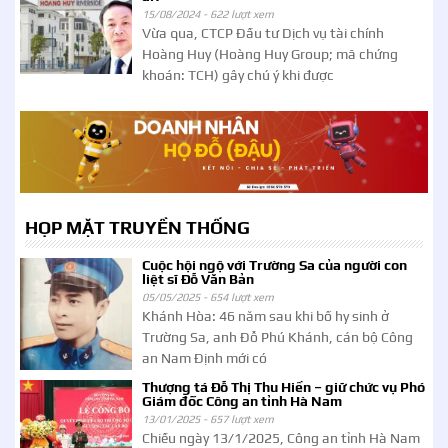
15/08/2024 -
622 lượt xem
Vừa qua, CTCP Đầu tư Dịch vụ tài chính
Hoàng Huy (Hoàng Huy Group; mã chứng
khoán: TCH) gây chú ý khi được
HỌP MẶT TRUYỀN THỐNG
Cuộc hội ngộ với Trường Sa của người con
liệt sĩ Đỗ Văn Bản
05/05/2025 -
654 lượt xem
Khánh Hòa: 46 năm sau khi bố hy sinh ở
Trường Sa, anh Đỗ Phú Khánh, cán bộ Công
an Nam Định mới có
Thượng tá Đỗ Thị Thu Hiền – giữ chức vụ Phó
Giám đốc Công an tỉnh Hà Nam
13/01/2025 -
657 lượt xem
Chiều ngày 13/1/2025, Công an tỉnh Hà Nam