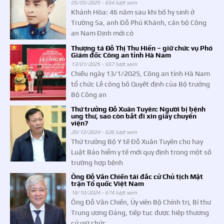
05/05/2025 -
654 lượt xem
Khánh Hòa: 46 năm sau khi bố hy sinh ở
Trường Sa, anh Đỗ Phú Khánh, cán bộ Công
an Nam Định mới có
Thượng tá Đỗ Thị Thu Hiền – giữ chức vụ Phó
Giám đốc Công an tỉnh Hà Nam
13/01/2025 -
657 lượt xem
Chiều ngày 13/1/2025, Công an tỉnh Hà Nam
tổ chức Lễ công bố Quyết định của Bộ trưởng
Bộ Công an
Thứ trưởng Đỗ Xuân Tuyên: Người bị bệnh
ung thư, sao còn bắt đi xin giấy chuyển
viện?
20/12/2024 -
626 lượt xem
Thứ trưởng Bộ Y tế Đỗ Xuân Tuyên cho hay
Luật Bảo hiểm y tế mới quy định trong một số
trường hợp bệnh
Ông Đỗ Văn Chiến tái đắc cử Chủ tịch Mặt
trận Tổ quốc Việt Nam
18/10/2024 -
674 lượt xem
Ông Đỗ Văn Chiến, Ủy viên Bộ Chính trị, Bí thư
Trung ương Đảng, tiếp tục được hiệp thương
cử giữ chức