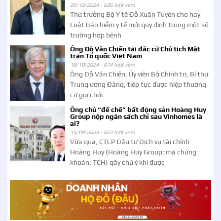
20/12/2024 -
626 lượt xem
Thứ trưởng Bộ Y tế Đỗ Xuân Tuyên cho hay
Luật Bảo hiểm y tế mới quy định trong một số
trường hợp bệnh
Ông Đỗ Văn Chiến tái đắc cử Chủ tịch Mặt
trận Tổ quốc Việt Nam
18/10/2024 -
674 lượt xem
Ông Đỗ Văn Chiến, Ủy viên Bộ Chính trị, Bí thư
Trung ương Đảng, tiếp tục được hiệp thương
cử giữ chức
Ông chủ “đế chế” bất động sản Hoàng Huy
Group nộp ngân sách chỉ sau Vinhomes là
ai?
15/08/2024 -
622 lượt xem
Vừa qua, CTCP Đầu tư Dịch vụ tài chính
Hoàng Huy (Hoàng Huy Group; mã chứng
khoán: TCH) gây chú ý khi được