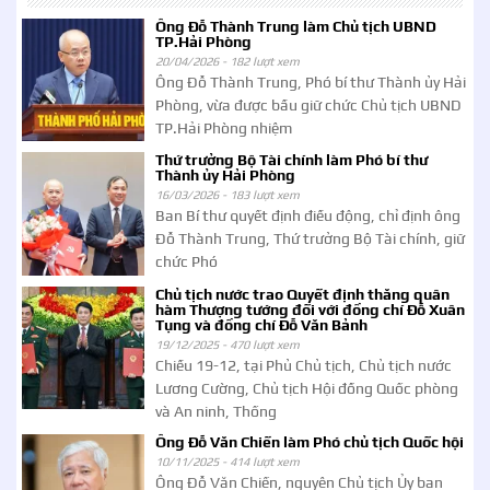
Ông Đỗ Thành Trung làm Chủ tịch UBND
TP.Hải Phòng
20/04/2026 -
182 lượt xem
Ông Đỗ Thành Trung, Phó bí thư Thành ủy Hải
Phòng, vừa được bầu giữ chức Chủ tịch UBND
TP.Hải Phòng nhiệm
Thứ trưởng Bộ Tài chính làm Phó bí thư
Thành ủy Hải Phòng
16/03/2026 -
183 lượt xem
Ban Bí thư quyết định điều động, chỉ định ông
Đỗ Thành Trung, Thứ trưởng Bộ Tài chính, giữ
chức Phó
Chủ tịch nước trao Quyết định thăng quân
hàm Thượng tướng đối với đồng chí Đỗ Xuân
Tụng và đồng chí Đỗ Văn Bảnh
19/12/2025 -
470 lượt xem
Chiều 19-12, tại Phủ Chủ tịch, Chủ tịch nước
Lương Cường, Chủ tịch Hội đồng Quốc phòng
và An ninh, Thống
Ông Đỗ Văn Chiến làm Phó chủ tịch Quốc hội
10/11/2025 -
414 lượt xem
Ông Đỗ Văn Chiến, nguyên Chủ tịch Ủy ban