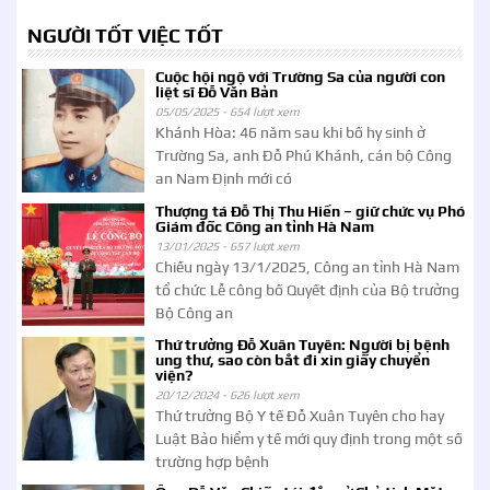
NGƯỜI TỐT VIỆC TỐT
Cuộc hội ngộ với Trường Sa của người con
liệt sĩ Đỗ Văn Bản
05/05/2025 -
654 lượt xem
Khánh Hòa: 46 năm sau khi bố hy sinh ở
Trường Sa, anh Đỗ Phú Khánh, cán bộ Công
an Nam Định mới có
Thượng tá Đỗ Thị Thu Hiền – giữ chức vụ Phó
Giám đốc Công an tỉnh Hà Nam
13/01/2025 -
657 lượt xem
Chiều ngày 13/1/2025, Công an tỉnh Hà Nam
tổ chức Lễ công bố Quyết định của Bộ trưởng
Bộ Công an
Thứ trưởng Đỗ Xuân Tuyên: Người bị bệnh
ung thư, sao còn bắt đi xin giấy chuyển
viện?
20/12/2024 -
626 lượt xem
Thứ trưởng Bộ Y tế Đỗ Xuân Tuyên cho hay
Luật Bảo hiểm y tế mới quy định trong một số
trường hợp bệnh