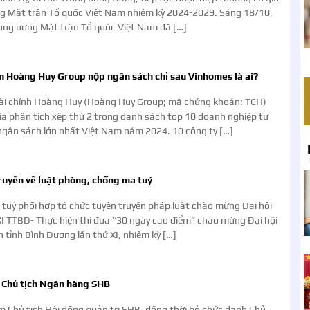
ng Mặt trận Tổ quốc Việt Nam nhiệm kỳ 2024-2029. Sáng 18/10,
rung ương Mặt trận Tổ quốc Việt Nam đã […]
n Hoàng Huy Group nộp ngân sách chỉ sau Vinhomes là ai?
tài chính Hoàng Huy (Hoàng Huy Group; mã chứng khoán: TCH)
gia phân tích xếp thứ 2 trong danh sách top 10 doanh nghiệp tư
gân sách lớn nhất Việt Nam năm 2024. 10 công ty […]
ruyền về luật phòng, chống ma tuý
tuý phối hợp tổ chức tuyên truyền pháp luật chào mừng Đại hội
I TTBD- Thực hiện thi đua “30 ngày cao điểm” chào mừng Đại hội
 tỉnh Bình Dương lần thứ XI, nhiệm kỳ […]
à Chủ tịch Ngân hàng SHB
 Chủ tịch Hội đồng quản trị SHB, đồng thời bỏ chức danh Chủ