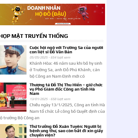
HỌP MẶT TRUYỀN THỐNG
Cuộc hội ngộ với Trường Sa của người
con liệt sĩ Đỗ Văn Bản
05/05/2025 -
654 lượt xem
Khánh Hòa: 46 năm sau khi bố hy sinh
ở Trường Sa, anh Đỗ Phú Khánh, cán
bộ Công an Nam Định mới có
Thượng tá Đỗ Thị Thu Hiền – giữ chức
vụ Phó Giám đốc Công an tỉnh Hà
Nam
13/01/2025 -
658 lượt xem
Chiều ngày 13/1/2025, Công an tỉnh Hà
Nam tổ chức Lễ công bố Quyết định của
ộ trưởng Bộ Công an
Thứ trưởng Đỗ Xuân Tuyên: Người bị
bệnh ung thư, sao còn bắt đi xin giấy
chuyển viện?