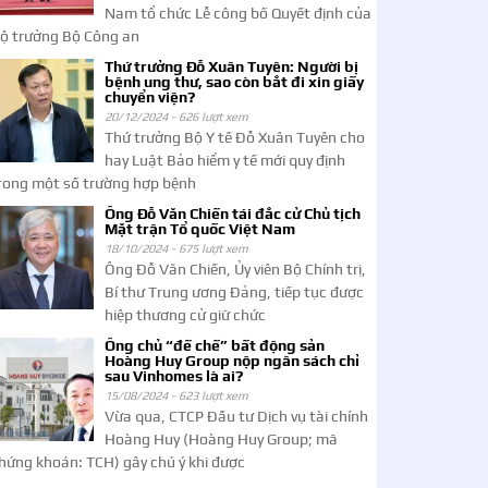
Nam tổ chức Lễ công bố Quyết định của
ộ trưởng Bộ Công an
Thứ trưởng Đỗ Xuân Tuyên: Người bị
bệnh ung thư, sao còn bắt đi xin giấy
chuyển viện?
20/12/2024 -
626 lượt xem
Thứ trưởng Bộ Y tế Đỗ Xuân Tuyên cho
hay Luật Bảo hiểm y tế mới quy định
rong một số trường hợp bệnh
Ông Đỗ Văn Chiến tái đắc cử Chủ tịch
Mặt trận Tổ quốc Việt Nam
18/10/2024 -
675 lượt xem
Ông Đỗ Văn Chiến, Ủy viên Bộ Chính trị,
Bí thư Trung ương Đảng, tiếp tục được
hiệp thương cử giữ chức
Ông chủ “đế chế” bất động sản
Hoàng Huy Group nộp ngân sách chỉ
sau Vinhomes là ai?
15/08/2024 -
623 lượt xem
Vừa qua, CTCP Đầu tư Dịch vụ tài chính
Hoàng Huy (Hoàng Huy Group; mã
hứng khoán: TCH) gây chú ý khi được