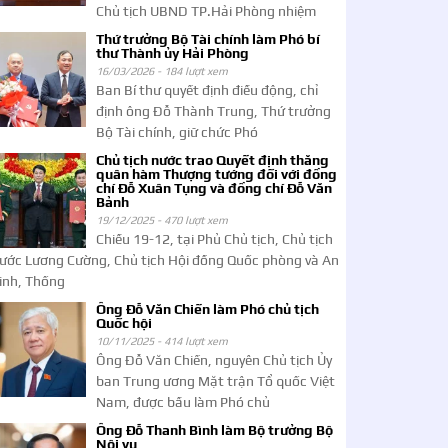
Chủ tịch UBND TP.Hải Phòng nhiệm
Thứ trưởng Bộ Tài chính làm Phó bí
thư Thành ủy Hải Phòng
16/03/2026 -
184 lượt xem
Ban Bí thư quyết định điều động, chỉ
định ông Đỗ Thành Trung, Thứ trưởng
Bộ Tài chính, giữ chức Phó
Chủ tịch nước trao Quyết định thăng
quân hàm Thượng tướng đối với đồng
chí Đỗ Xuân Tụng và đồng chí Đỗ Văn
Bảnh
19/12/2025 -
470 lượt xem
Chiều 19-12, tại Phủ Chủ tịch, Chủ tịch
ước Lương Cường, Chủ tịch Hội đồng Quốc phòng và An
inh, Thống
Ông Đỗ Văn Chiến làm Phó chủ tịch
Quốc hội
10/11/2025 -
414 lượt xem
Ông Đỗ Văn Chiến, nguyên Chủ tịch Ủy
ban Trung ương Mặt trận Tổ quốc Việt
Nam, được bầu làm Phó chủ
Ông Đỗ Thanh Bình làm Bộ trưởng Bộ
Nội vụ