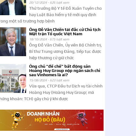
20/12/2024 -
626 lượt xem
Thứ trưởng Bộ Y tế Đỗ Xuân Tuyên cho
hay Luật Bảo hiểm y tế mới quy định
rong một số trường hợp bệnh
Ông Đỗ Văn Chiến tái đắc cử Chủ tịch
Mặt trận Tổ quốc Việt Nam
18/10/2024 -
675 lượt xem
Ông Đỗ Văn Chiến, Ủy viên Bộ Chính trị,
Bí thư Trung ương Đảng, tiếp tục được
hiệp thương cử giữ chức
Ông chủ “đế chế” bất động sản
Hoàng Huy Group nộp ngân sách chỉ
sau Vinhomes là ai?
15/08/2024 -
623 lượt xem
Vừa qua, CTCP Đầu tư Dịch vụ tài chính
Hoàng Huy (Hoàng Huy Group; mã
hứng khoán: TCH) gây chú ý khi được