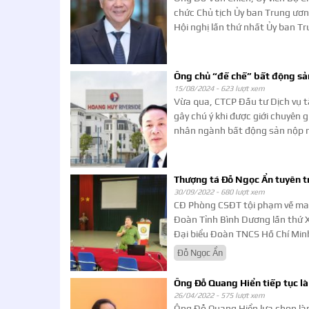
chức Chủ tịch Ủy ban Trung ươ
Hội nghị lần thứ nhất Ủy ban T
Ông chủ “đế chế” bất động sả
15/08/2024 -
623 lượt xem
Vừa qua, CTCP Đầu tư Dịch vụ 
gây chú ý khi được giới chuyên 
nhân ngành bất động sản nộp n
Thượng tá Đỗ Ngọc Ẩn tuyên t
30/09/2022 -
680 lượt xem
CĐ Phòng CSĐT tội phạm về ma 
Đoàn Tỉnh Bình Dương lần thứ X
Đại biểu Đoàn TNCS Hồ Chí Minh
Đỗ Ngọc Ẩn
Ông Đỗ Quang Hiển tiếp tục l
26/04/2022 -
575 lượt xem
Ông Đỗ Quang Hiển lựa chọn làm