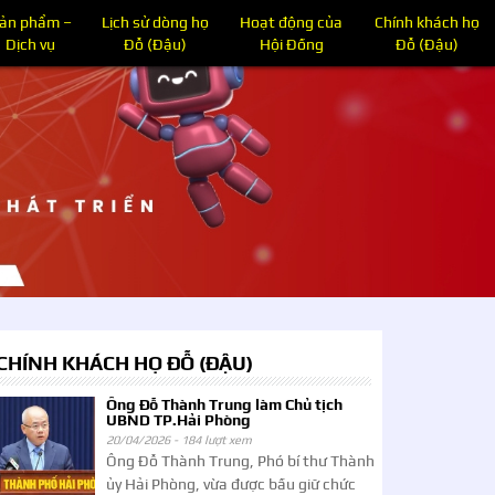
ản phẩm –
Lịch sử dòng họ
Hoạt động của
Chính khách họ
Dịch vụ
Đỗ (Đậu)
Hội Đồng
Đỗ (Đậu)
CHÍNH KHÁCH HỌ ĐỖ (ĐẬU)
Ông Đỗ Thành Trung làm Chủ tịch
UBND TP.Hải Phòng
20/04/2026 -
184 lượt xem
Ông Đỗ Thành Trung, Phó bí thư Thành
ủy Hải Phòng, vừa được bầu giữ chức