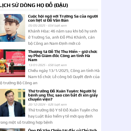
LỊCH SỬ DÒNG HỌ ĐỖ (ĐẬU)
Cuộc hội ngộ với Trường Sa của người
con liệt sĩ Đỗ Văn Bản
05/05/2025 -
654 lượt xem
Khánh Hòa: 46 năm sau khi bố hy sinh
ở Trường Sa, anh Đỗ Phú Khánh, cán
bộ Công an Nam Định mới có
Thượng tá Đỗ Thị Thu Hiền – giữ chức
vụ Phó Giám đốc Công an tỉnh Hà
Nam
13/01/2025 -
658 lượt xem
Chiều ngày 13/1/2025, Công an tỉnh Hà
Nam tổ chức Lễ công bố Quyết định của
ộ trưởng Bộ Công an
Thứ trưởng Đỗ Xuân Tuyên: Người bị
bệnh ung thư, sao còn bắt đi xin giấy
chuyển viện?
20/12/2024 -
626 lượt xem
Thứ trưởng Bộ Y tế Đỗ Xuân Tuyên cho
hay Luật Bảo hiểm y tế mới quy định
rong một số trường hợp bệnh
Ông Đỗ Văn Chiến tái đắc cử Chủ tịch