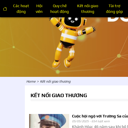
Các hoạt
Hội
Quy chế
Kết nối giao
Tài trợ
động
viên
hoạt động
thương
đóng góp
Home
>
Kết nối giao thương
KẾT NỐI GIAO THƯƠNG
Cuộc hội ngộ với Trường Sa của
05/05/2025 -
654 lượt xem
Khánh Hòa: 46 năm sau khi bố 