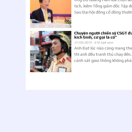
tịch, kiêm Tổng giám đốc Tập 
Sau Đại hội đồng cổ đông thườn
Chuyện người chiến sỹ CSGT đư
kích bình, cứ gọi là có”
21/05/2019 -
610 lượt xem
Anh Đạt lúc nào cũng mang theo
thì anh đều tranh thủ chạy đến.
cảnh sát giao thông không phải