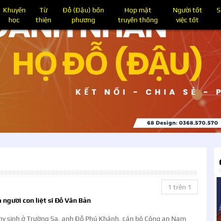
Khuyến
Từ
Đỗ (Đậu) bốn
Họp mặt
Người tốt
S
học
thiện
phương
truyền thống
việc tốt
1 trên 1
 người con liệt sĩ Đỗ Văn Bản
hy sinh ở Trường Sa, anh Đỗ Phú Khánh, cán bộ Công an Nam