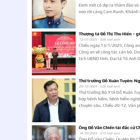
Định mới có dịp ra thăm đảo và
neo rời cảng Cam Ranh, Khánh 
Thượng tá Đỗ Thị Thu Hiền – g
13/01/2025 -
658 lượt xem
Chiều ngày 13/1/2025, Công an
Công an về công tác cán bộ. Dự
tịch UBND tỉnh. Đại tá Tô Anh 
Thứ trưởng Đỗ Xuân Tuyên: Ngư
20/12/2024 -
626 lượt xem
Thứ trưởng Bộ Y tế Đỗ Xuân Tuy
hợp bệnh hiếm, bệnh hiểm nghè
chuyên sâu. Chiều 20-12, Văn p
Ông Đỗ Văn Chiến tái đắc cử C
18/10/2024 -
675 lượt xem
Ông Đỗ Văn Chiến, Ủy viên Bộ Ch