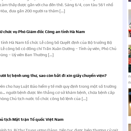
 cảm thấy được gần với cha đến thế. Sáng 6/4, con tàu 561 nhổ
Hòa, đưa gần 200 người ra thăm […]
iữ chức vụ Phó Giám đốc Công an tỉnh Hà Nam
 tỉnh Hà Nam tổ chức Lễ công bố Quyết định của Bộ trưởng Bộ
 Lễ công bố có đồng chí Trần Xuân Dưỡng – Tỉnh ủy viên, Phó Chủ
Dũng – Uỷ viên Ban Thường […]
ời bị bệnh ung thư, sao còn bắt đi xin giấy chuyển viện?
n
n
ên cho hay Luật Bảo hiểm y tế mới quy định trong một số trường
o… người bệnh được lên thẳng cơ sở khám bệnh, chữa bệnh cấp
hòng Chủ tịch nước tổ chức công bố lệnh của […]
hủ tịch Mặt trận Tổ quốc Việt Nam
ính trị, Bí thư Trung ương Đảng, tiếp tục được hiệp thương cử giữ