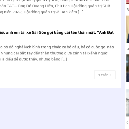
đoàn T&T… Ông Đỗ Quang Hiển, Chủ tịch Hội đồng quản trị SHB
B
g niên 2022, Hội đồng quản trị và Ban kiểm […]
ợc anh em tài xế Sài Gòn gọi bằng cái tên thân mật: “Anh Đạt
 bộ đồ nghề kích bình trong chiếc xe bồ câu, hễ có cuộc gọi nào
t
 Những cái bắt tay đầy thân thương giữa cánh tài xế và người
 là điều dễ được thấy, nhưng bằng […]
1 trên 1
c