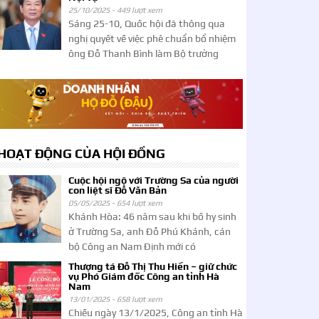
25/10/2025 -
449 lượt xem
Sáng 25-10, Quốc hội đã thông qua
nghị quyết về việc phê chuẩn bổ nhiệm
ông Đỗ Thanh Bình làm Bộ trưởng
HOẠT ĐỘNG CỦA HỘI ĐỒNG
Cuộc hội ngộ với Trường Sa của người
con liệt sĩ Đỗ Văn Bản
05/05/2025 -
654 lượt xem
Khánh Hòa: 46 năm sau khi bố hy sinh
ở Trường Sa, anh Đỗ Phú Khánh, cán
bộ Công an Nam Định mới có
Thượng tá Đỗ Thị Thu Hiền – giữ chức
vụ Phó Giám đốc Công an tỉnh Hà
Nam
13/01/2025 -
658 lượt xem
Chiều ngày 13/1/2025, Công an tỉnh Hà