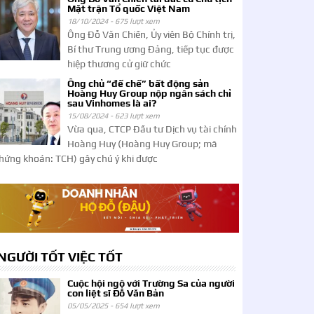
Mặt trận Tổ quốc Việt Nam
18/10/2024 -
675 lượt xem
Ông Đỗ Văn Chiến, Ủy viên Bộ Chính trị,
Bí thư Trung ương Đảng, tiếp tục được
hiệp thương cử giữ chức
Ông chủ “đế chế” bất động sản
Hoàng Huy Group nộp ngân sách chỉ
sau Vinhomes là ai?
15/08/2024 -
623 lượt xem
Vừa qua, CTCP Đầu tư Dịch vụ tài chính
Hoàng Huy (Hoàng Huy Group; mã
hứng khoán: TCH) gây chú ý khi được
NGƯỜI TỐT VIỆC TỐT
Cuộc hội ngộ với Trường Sa của người
con liệt sĩ Đỗ Văn Bản
05/05/2025 -
654 lượt xem